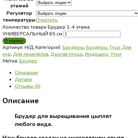
этажей
Регулятор
температуры
Очистить
Количество товара Брудер 1-4 этажа
УНИВЕРСАЛЬНЫЙ 65 см
В корзину
Артикул:
Н/Д
Категорий:
Брудеры
,
Брудеры
,
Гуси
,
Для
кур
,
Для перепелов
,
Другая птица
,
Индюшки
,
Утки
Метка:
Брудер
Описание
Детали
Отзывы (0)
Описание
Брудер для выращивания цыплят
любого вида.
Наш брудер создан на многолетнем опыте