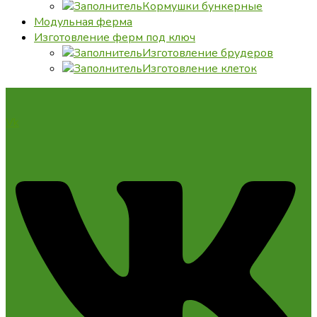
Кормушки бункерные
Модульная ферма
Изготовление ферм под ключ
Изготовление брудеров
Изготовление клеток
Vk