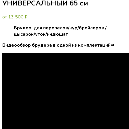
УНИВЕРСАЛЬНЫЙ 65 см
от
13 500
₽
Брудер для перепелов/кур/бройлеров /
цысарок/уток/индюшат
Видеообзор брудера в одной из комплектаций⇒