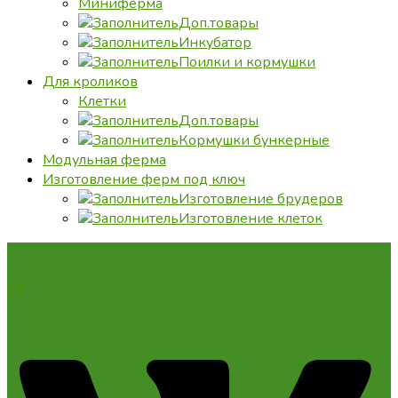
Миниферма
Доп.товары
Инкубатор
Поилки и кормушки
Для кроликов
Клетки
Доп.товары
Кормушки бункерные
Модульная ферма
Изготовление ферм под ключ
Изготовление брудеров
Изготовление клеток
Vk