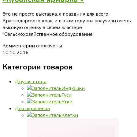
Это не просто выставка, а праздник для всего
Краснодарского края, и в этом году мы получили очень
высокую оценку в своем кластере
"Сельскохозяйственное оборудование"
к
Комментарии
отключены
записи
10.10.2016
В
Категории товаров
пятый
раз
мы
Другая птица
стали
Индюшки
участниками
Гуси
очень
Утки
интересного
Для перепелов
мероприятия
Клетки
«Кубанская
ярмарка
«