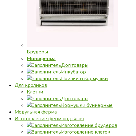
Брудеры
Миниферма
Доп.товары
Инкубатор
Поилки и кормушки
Для кроликов
Клетки
Доп.товары
Кормушки бункерные
Модульная ферма
Изготовление ферм под ключ
Изготовление брудеров
Изготовление клеток