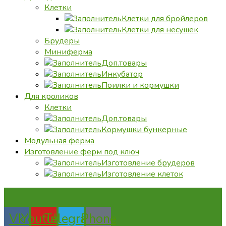
Клетки
Клетки для бройлеров
Клетки для несушек
Брудеры
Миниферма
Доп.товары
Инкубатор
Поилки и кормушки
Для кроликов
Клетки
Доп.товары
Кормушки бункерные
Модульная ферма
Изготовление ферм под ключ
Изготовление брудеров
Изготовление клеток
Vk
Youtube
Telegram
Phone